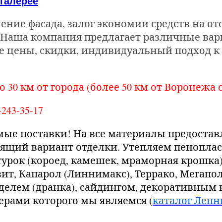
галерее
ение фасада, залог экономии средств на о
аша компания предлагает различные вари
е цены, скидки, индивидуальный подход к 
30 км от города (более 50 км от Воронежа о
243-35-17
мые поставки! На все материалы предостав
дящий вариант отделки. Утепляем пенопла
урок (короед, камешек, мраморная крошка
ит, Капарол (Линнимакс), Террако, Мега
лем (дранка), сайдингом, декоративным к
ерами которого мы являемся (
каталог Лепн