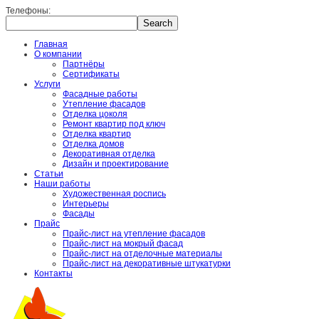
Телефоны:
Главная
О компании
Партнёры
Сертификаты
Услуги
Фасадные работы
Утепление фасадов
Отделка цоколя
Ремонт квартир под ключ
Отделка квартир
Отделка домов
Декоративная отделка
Дизайн и проектирование
Статьи
Наши работы
Художественная роспись
Интерьеры
Фасады
Прайс
Прайс-лист на утепление фасадов
Прайс-лист на мокрый фасад
Прайс-лист на отделочные материалы
Прайс-лист на декоративные штукатурки
Контакты